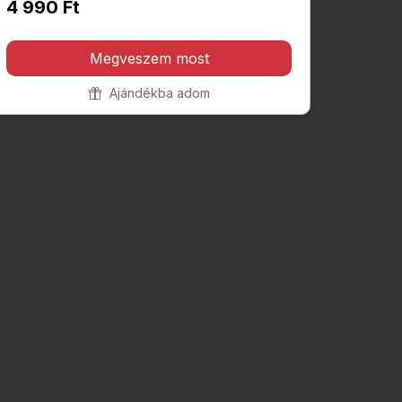
4 990 Ft
Megveszem most
Ajándékba adom