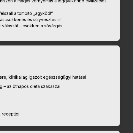
iszen a magas vérnyomás a leggyakoribb civilizációs
felszáll a tompító „agyköd!”
dáscsökkenés és súlyvesztés is!
t válaszát – csökken a sóvárgás
re, klinikailag igazolt egészségügyi hatásai
ig – az ötnapos diéta szakaszai
 receptjei