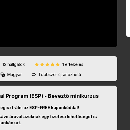
12
hallgatók
1 értékelés
Magyar
Többször újranézhető
l Program (ESP) - Beveztő minikurzus
regisztrálni az ESP-FREE kuponkóddal!
ávé árával azoknak egy fizetési lehetőséget is
munkánkat.