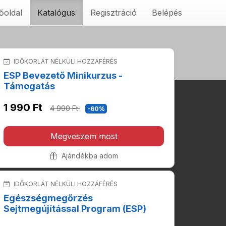
őoldal
Katalógus
Regisztráció
Belépés
IDŐKORLÁT NÉLKÜLI HOZZÁFÉRÉS
ESP Bevezető Minikurzus -
Támogatás
1 990 Ft
4 990 Ft
-60%
Megveszem most
Ajándékba adom
IDŐKORLÁT NÉLKÜLI HOZZÁFÉRÉS
Egészségmegőrzés
Sejtmegújítással Program (ESP)