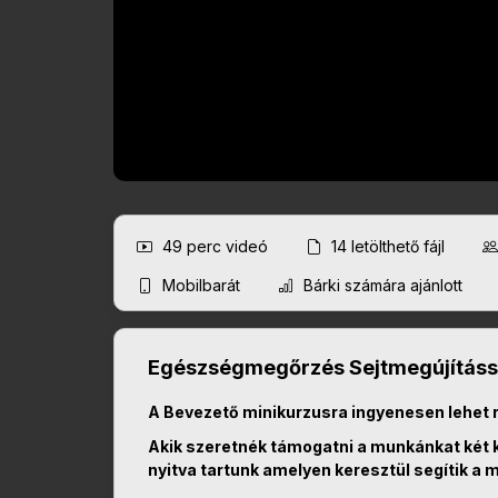
49 perc
videó
14
letölthető fájl
Mobilbarát
Bárki számára ajánlott
Egészségmegőrzés Sejtmegújítássa
A Bevezető minikurzusra ingyenesen lehet 
Akik szeretnék támogatni a munkánkat két k
nyitva tartunk amelyen keresztül segítik a 