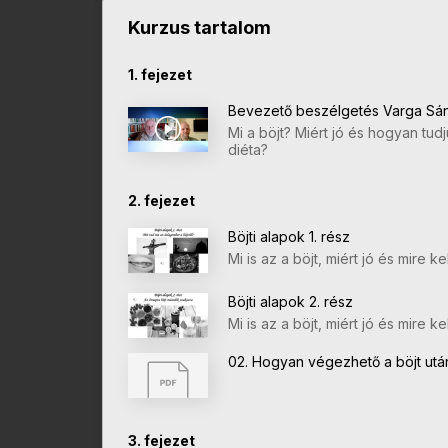
Kurzus tartalom
1. fejezet
Bevezető beszélgetés Varga Sán
Mi a böjt? Miért jó és hogyan tudj
diéta?
2. fejezet
Böjti alapok 1. rész
Mi is az a böjt, miért jó és mire kel
Böjti alapok 2. rész
Mi is az a böjt, miért jó és mire kel
02. Hogyan végezhető a böjt utá
3. fejezet