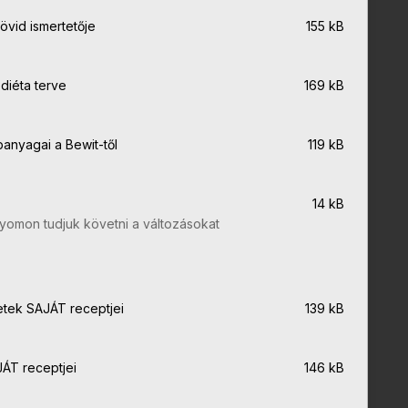
rövid ismertetője
155 kB
diéta terve
169 kB
anyagai a Bewit-től
119 kB
14 kB
 nyomon tudjuk követni a változásokat
etek SAJÁT receptjei
139 kB
ÁT receptjei
146 kB