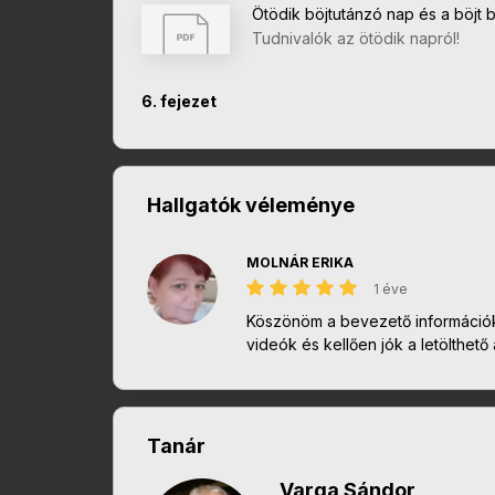
Ötödik böjtutánzó nap és a böjt
Tudnivalók az ötödik napról!
6. fejezet
Hallgatók véleménye
MOLNÁR ERIKA
1 éve
Köszönöm a bevezető információkat
videók és kellően jók a letölthető
Tanár
Varga Sándor