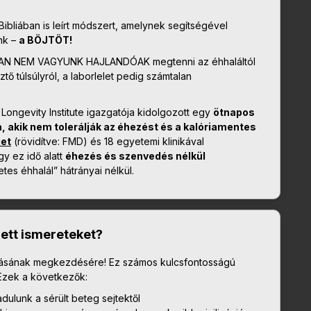
Bibliában is leírt módszert, amelynek segítségével
nk –
a BÖJTÖT!
OKAN NEM VAGYUNK HAJLANDÓAK megtenni az éhhaláltól
ő túlsúlyról, a laborlelet pedig számtalan
 Longevity Institute igazgatója kidolgozott egy
ötnapos
, akik nem tolerálják az éhezést és a kalóriamentes
iet
(rövidítve: FMD) és 18 egyetemi klinikával
gy ez idő alatt
éhezés és szenvedés nélkül
etes éhhalál” hátrányai nélkül.
zett ismereteket?
ításának megkezdésére! Ez számos kulcsfontosságú
. Ezek a következők:
ulunk a sérült beteg sejtektől