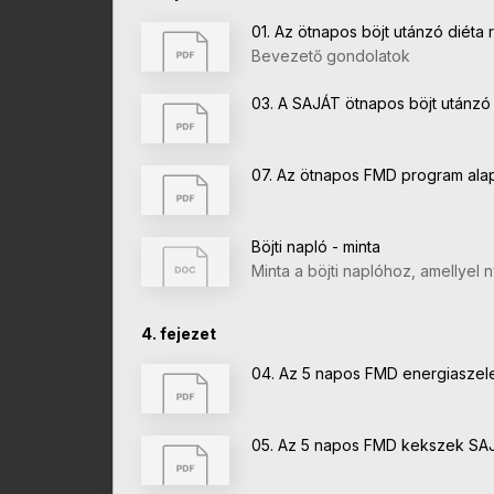
01. Az ötnapos böjt utánzó diéta 
Bevezető gondolatok
03. A SAJÁT ötnapos böjt utánzó 
07. Az ötnapos FMD program alap
Böjti napló - minta
Minta a böjti naplóhoz, amellyel
4. fejezet
04. Az 5 napos FMD energiaszel
05. Az 5 napos FMD kekszek SAJ