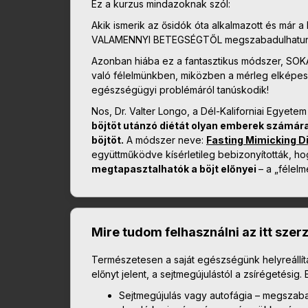
Ez a kurzus mindazoknak szól:
Akik ismerik az ősidók óta alkalmazott és már a 
VALAMENNYI BETEGSÉGTŐL megszabadulhatu
Azonban hiába ez a fantasztikus módszer, S
való félelmünkben, miközben a mérleg elképeszt
egészségügyi problémáról tanúskodik!
Nos, Dr. Valter Longo, a Dél-Kaliforniai Egyetem
böjtöt utánzó diétát olyan emberek számára
böjtöt.
A módszer neve:
Fasting Mimicking D
együttműködve kísérletileg bebizonyították, ho
megtapasztalhatók a böjt előnyei
– a „félelm
Mire tudom felhasználni az itt szer
Természetesen a saját egészségünk helyreáll
előnyt jelent, a sejtmegújulástól a zsírégetésig
Sejtmegújulás vagy autofágia – megszabad