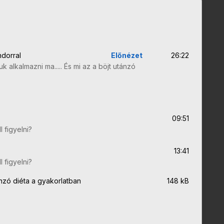
dorral
Előnézet
26:22
uk alkalmazni ma..... És mi az a böjt utánzó
09:51
l figyelni?
13:41
l figyelni?
nzó diéta a gyakorlatban
148 kB