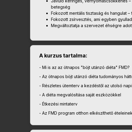
Javuló keringés, vérnyomáscsökkenés – h
betegség
Fokozott mentális tisztaság és hangulat – 
Fokozott zsírvesztés, ami egyben gyulla
Megváltoztatja a szervezet éhségre adot
A kurzus tartalma:
- Mi is az az ötnapos "böjt utánzó diéta" FMD?
- Az ötnapos böjt utánzó diéta tudományos hátte
- Részletes ütemterv a kezdéstől az utolsó nap
- A diéta megvalósítása saját eszközökkel
- Étkezési mintaterv
- Az FMD program otthon elkészíthető ételeinek